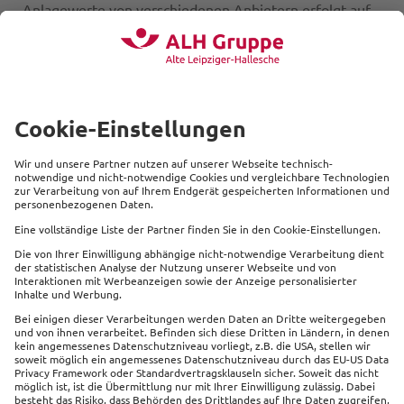
Anlagewerte von verschiedenen Anbietern erfolgt auf
Basis von quantitativen und qualitativen
Einschätzungen der Anlagewerte durch die
Fondsmanager mit Fokus auf eine möglichst breite
Risikostreuung.
Unsere Kapitalanlagestrategie finden Sie
hier
Transparenzpflichten unter dem Aktiengesetz
Mitwirkungspolitik nach § 134b Abs. 1 AktG
#ac
und Informationen nach § 134c Abs. 1 AktG
ele
-
Internetseiten der Vermögensverwalter
#ac
-
ele
ueb
Datenschutz
Impressum
Cookie Einstellungen