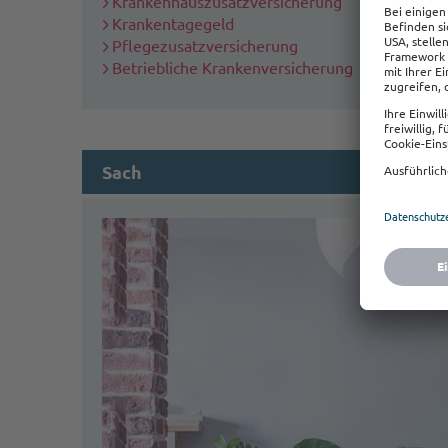
Krankenhauszusatzversicherung
Krankentagegeld
Pflegezusatzversicherung
Betriebliche Krankenversicherung
Sach