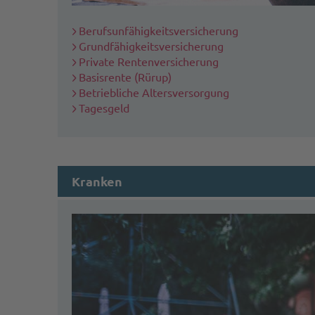
Berufsunfähigkeitsversicherung
Grundfähigkeitsversicherung
Private Rentenversicherung
Basisrente (Rürup)
Betriebliche Altersversorgung
Tagesgeld
Kranken